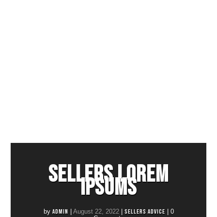
Lorem ipsum dolor sit amet, consectetur adipiscing elit, sed do eiusmod tempor
incididunt ut labore et dolore magna aliqua. Ut enim ad minim veniam, quis nostrud
exercitation ullamco laboris nisi ut aliquip ex ea commodo consequat. Duis aute
irure dolor in reprehenderit in voluptate velit esse cillum dolore eu fugiat nulla
pariatur. Excepteur sint occaecat cupidatat non proident, sunt in culpa qui officia
deserunt mollit anim id est laborum.
Lorem ipsum dolor sit amet, consectetur adipiscing elit, sed do eiusmod tempor
incididunt ut labore et dolore magna aliqua. Ut enim ad minim veniam, quis nostrud
exercitation ullamco laboris nisi ut aliquip ex ea commodo consequat. Duis aute
irure dolor in reprehenderit in voluptate velit esse cillum dolore eu fugiat nulla
pariatur. Excepteur sint occaecat cupidatat non proident, sunt in culpa qui officia
deserunt mollit anim id est laborum.
Sellers Lorem
Ipsums
by
admin
|
August 22, 2022
|
Sellers Advice
| 0